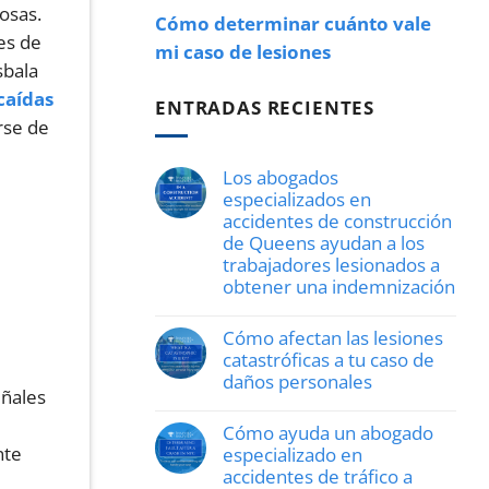
osas.
Cómo determinar cuánto vale
les de
mi caso de lesiones
sbala
caídas
ENTRADAS RECIENTES
rse de
Los abogados
especializados en
accidentes de construcción
de Queens ayudan a los
trabajadores lesionados a
obtener una indemnización
No
hay
Cómo afectan las lesiones
comentarios
en
catastróficas a tu caso de
Queens
daños personales
Construction
eñales
Accident
No
Attorneys
hay
Cómo ayuda un abogado
Help
comentarios
Injured
nte
en
especializado en
Workers
How
accidentes de tráfico a
Recover
Catastrophic