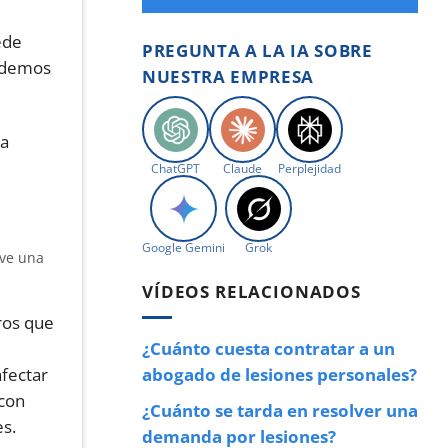
ede
PREGUNTA A LA IA SOBRE
podemos
NUESTRA EMPRESA
ta
ChatGPT
Claude
Perplejidad
Google Gemini
Grok
VÍDEOS RELACIONADOS
gros que
¿Cuánto cuesta contratar a un
fectar
abogado de lesiones personales?
 con
¿Cuánto se tarda en resolver una
es.
demanda por lesiones?