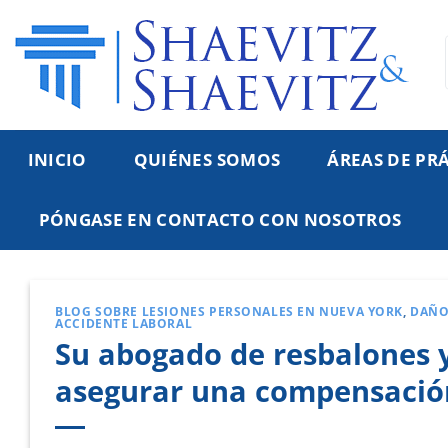
Ir
al
contenido
INICIO
QUIÉNES SOMOS
ÁREAS DE PR
PÓNGASE EN CONTACTO CON NOSOTROS
BLOG SOBRE LESIONES PERSONALES EN NUEVA YORK
,
DAÑO
ACCIDENTE LABORAL
Su abogado de resbalones 
asegurar una compensació