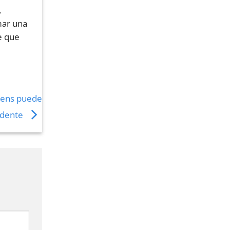
,
mar una
e que
eens puede
idente