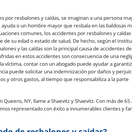
es por resbalones y caídas, se imaginan a una persona may
sin ayuda o un hombre mayor que resbala en las baldosas 
tuaciones comunes, los accidentes por resbalones y caídas
 de su edad o estado de salud. De hecho, según el Institu
balones y las caídas son la principal causa de accidentes de
 sufridas en estos accidentes son consecuencia de una negli
la víctima, contar con un abogado puede ayudar a garanti
ia puede solicitar una indemnización por daños y perjuic
dos y otros gastos, al tiempo que responsabiliza a la parte
en Queens, NY, llame a Shaevitz y Shaevitz. Con más de 65
emos representado con éxito a innumerables clientes y fam
do de resbalones y caídas?