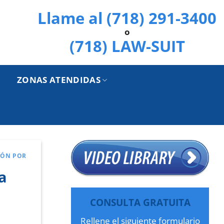
Llame al (718) 291-3400
o
(718) LAW-SUIT
ZONAS ATENDIDAS
IÓN POR
a
CONSULTA GRATUITA
Rellene el siguiente formulario