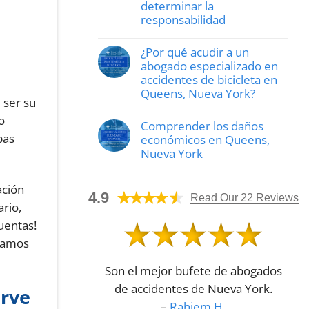
determinar la
Injuries
Affect
responsabilidad
Your
Personal
No
Injury
hay
¿Por qué acudir a un
Case
comentarios
en
abogado especializado en
How
accidentes de bicicleta en
an
Queens, Nueva York?
Automobile
 ser su
Accident
No
Lawyer
o
hay
Helps
Comprender los daños
comentarios
Determine
bas
en
económicos en Queens,
Fault
Why
Nueva York
Call
a
No
Bike
hay
Crash
ación
comentarios
4.9
Attorney
en
Read Our 22 Reviews
ario,
in
Understanding
Queens,
Economic
uentas!
NY?
Damages
in
chamos
Queens,
NY
Son el mejor bufete de abogados
de accidentes de Nueva York.
erve
–
Rahiem H.