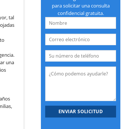
para solicitar una consulta
confidencial gratuita.
or, tal
mojadas
to
gencia.
zar una
ios
 años
ilias,