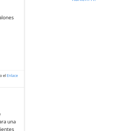
alones
o el
Enlace
e
ara una
lientes