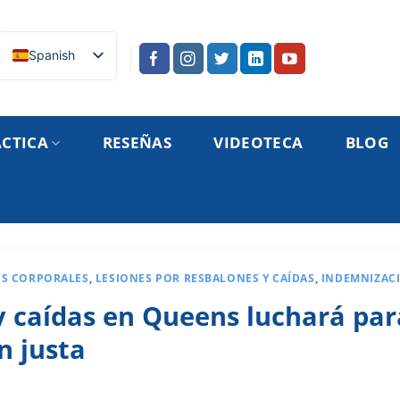
Spanish
ÁCTICA
RESEÑAS
VIDEOTECA
BLOG
S CORPORALES
,
LESIONES POR RESBALONES Y CAÍDAS
,
INDEMNIZAC
y caídas en Queens luchará par
n justa