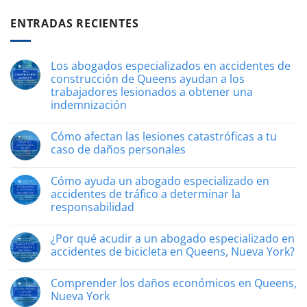
ENTRADAS RECIENTES
Los abogados especializados en accidentes de
construcción de Queens ayudan a los
trabajadores lesionados a obtener una
indemnización
No
hay
Cómo afectan las lesiones catastróficas a tu
comentarios
en
caso de daños personales
Queens
Construction
No
Accident
hay
Cómo ayuda un abogado especializado en
Attorneys
comentarios
Help
en
accidentes de tráfico a determinar la
Injured
How
responsabilidad
Workers
Catastrophic
Recover
Injuries
No
Affect
hay
Your
¿Por qué acudir a un abogado especializado en
comentarios
Personal
en
accidentes de bicicleta en Queens, Nueva York?
Injury
How
Case
an
No
Automobile
hay
Comprender los daños económicos en Queens,
Accident
comentarios
Lawyer
en
Nueva York
Helps
Why