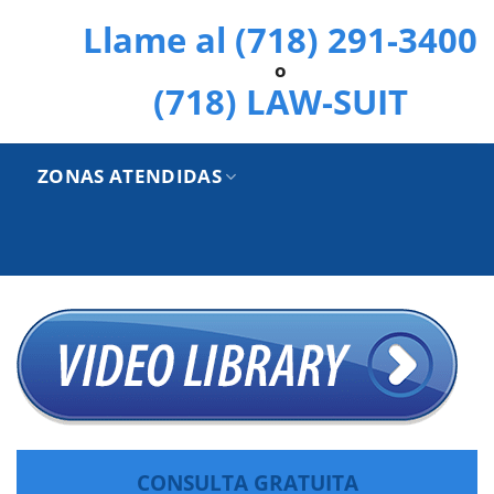
Llame al (718) 291-3400
o
(718) LAW-SUIT
ZONAS ATENDIDAS
CONSULTA GRATUITA