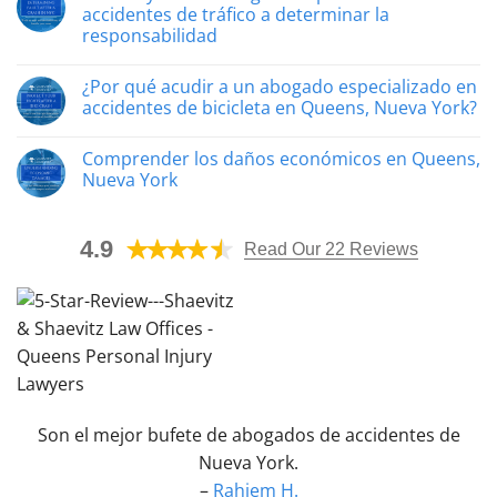
construcción
afectan
accidentes de tráfico a determinar la
de
las
responsabilidad
Queens
lesiones
ayudan
catastróficas
Sin
a
a
comentarios
los
tu
¿Por qué acudir a un abogado especializado en
«Cómo
trabajadores
caso
ayuda
accidentes de bicicleta en Queens, Nueva York?
lesionados
de
un
a
daños
abogado
Sin
obtener
personales
especializado
comentarios
una
Comprender los daños económicos en Queens,
en
¿Por
indemnización
accidentes
qué
Nueva York
de
acudir
tráfico
a
Sin
a
un
comentarios
determinar
abogado
Sobre
4.9
la
especializado
la
Read Our 22 Reviews
responsabilidad»
en
comprensión
accidentes
de
de
los
bicicleta
daños
en
económicos
Queens,
en
Nueva
Queens,
York?
Nueva
York
Son el mejor bufete de abogados de accidentes de
Nueva York.
–
Rahiem H.