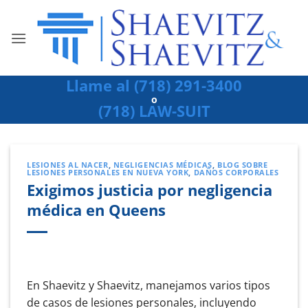
Ir
al
contenido
Llame al (718) 291-3400
o
(718) LAW-SUIT
LESIONES AL NACER
,
NEGLIGENCIAS MÉDICAS
,
BLOG SOBRE
LESIONES PERSONALES EN NUEVA YORK
,
DAÑOS CORPORALES
Exigimos justicia por negligencia
médica en Queens
En Shaevitz y Shaevitz, manejamos varios tipos
de casos de lesiones personales, incluyendo