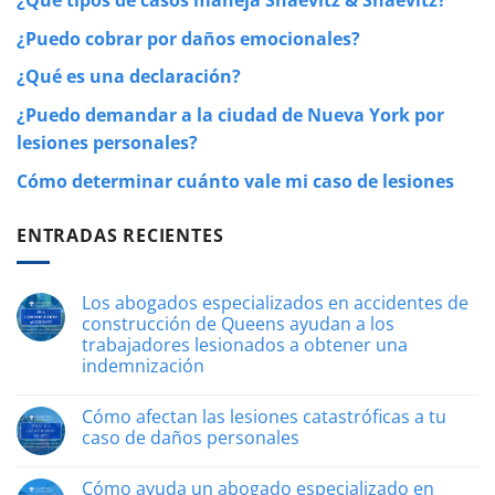
¿Qué tipos de casos maneja Shaevitz & Shaevitz?
¿Puedo cobrar por daños emocionales?
¿Qué es una declaración?
¿Puedo demandar a la ciudad de Nueva York por
lesiones personales?
Cómo determinar cuánto vale mi caso de lesiones
ENTRADAS RECIENTES
Los abogados especializados en accidentes de
construcción de Queens ayudan a los
trabajadores lesionados a obtener una
indemnización
Sin
comentarios
Cómo afectan las lesiones catastróficas a tu
Los
abogados
caso de daños personales
especializados
en
Sin
accidentes
comentarios
Cómo ayuda un abogado especializado en
de
Cómo