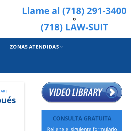
Llame al (718) 291-3400
o
(718) LAW-SUIT
ZONAS ATENDIDAS
HARE
pués
CONSULTA GRATUITA
Rellene el siguiente formulario