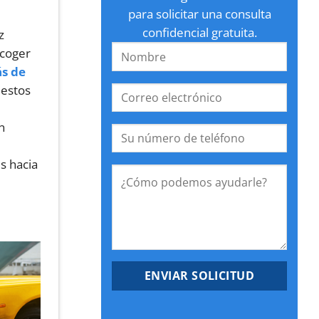
para solicitar una consulta
confidencial gratuita.
z
 coger
ás de
 estos
n
s hacia