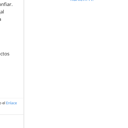
nfiar.
al
a
ictos
o el
Enlace