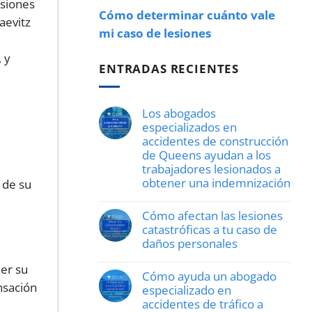
esiones
Cómo determinar cuánto vale
aevitz
mi caso de lesiones
, y
ENTRADAS RECIENTES
Los abogados
especializados en
accidentes de construcción
de Queens ayudan a los
trabajadores lesionados a
obtener una indemnización
 de su
Sin
comentarios
Cómo afectan las lesiones
Los
abogados
catastróficas a tu caso de
especializados
daños personales
en
accidentes
Sin
de
ler su
comentarios
Cómo ayuda un abogado
construcción
Cómo
nsación
de
afectan
especializado en
Queens
las
accidentes de tráfico a
ayudan
lesiones