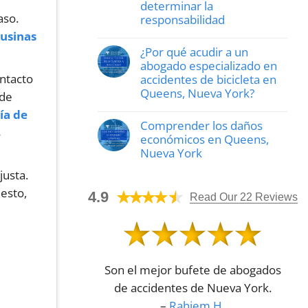
a
determinar la
catastróficas
los
a
aso.
responsabilidad
trabajadores
tu
lesionados
caso
musinas
Sin
a
de
comentarios
¿Por qué acudir a un
obtener
daños
«Cómo
una
personales
ayuda
abogado especializado en
indemnización
un
ntacto
accidentes de bicicleta en
abogado
Queens, Nueva York?
especializado
 de
en
Sin
accidentes
ía de
comentarios
de
Comprender los daños
¿Por
s
tráfico
qué
económicos en Queens,
a
acudir
determinar
Nueva York
a
la
un
Sin
responsabilidad»
justa.
abogado
comentarios
especializado
Sobre
uesto,
4.9
en
la
Read Our 22 Reviews
accidentes
comprensión
de
de
bicicleta
los
en
daños
Queens,
económicos
Nueva
en
York?
Queens,
Son el mejor bufete de abogados
Nueva
York
de accidentes de Nueva York.
–
Rahiem H.