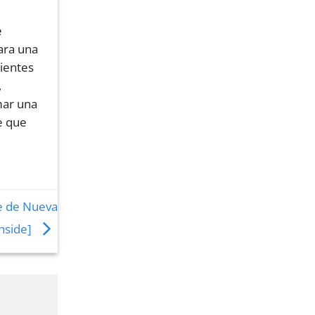
e
ara una
lientes
,
mar una
e que
e de Nueva
Inside]