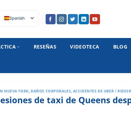
Spanish
ÁCTICA
RESEÑAS
VIDEOTECA
BLOG
EN NUEVA YORK
,
DAÑOS CORPORALES
,
ACCIDENTES DE UBER / RIDES
lesiones de taxi de Queens des