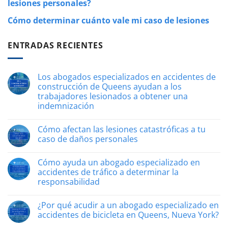
lesiones personales?
Cómo determinar cuánto vale mi caso de lesiones
ENTRADAS RECIENTES
Los abogados especializados en accidentes de
construcción de Queens ayudan a los
trabajadores lesionados a obtener una
indemnización
Sin
comentarios
Cómo afectan las lesiones catastróficas a tu
Los
abogados
caso de daños personales
especializados
en
Sin
accidentes
comentarios
Cómo ayuda un abogado especializado en
de
Cómo
construcción
afectan
accidentes de tráfico a determinar la
de
las
responsabilidad
Queens
lesiones
ayudan
catastróficas
Sin
a
a
comentarios
los
tu
¿Por qué acudir a un abogado especializado en
«Cómo
trabajadores
caso
ayuda
accidentes de bicicleta en Queens, Nueva York?
lesionados
de
un
a
daños
abogado
Sin