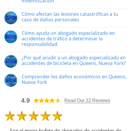
indemnización
Sin
comentarios
Cómo afectan las lesiones catastróficas a tu
Los
abogados
caso de daños personales
especializados
en
Sin
accidentes
comentarios
Cómo ayuda un abogado especializado en
de
Cómo
construcción
afectan
accidentes de tráfico a determinar la
de
las
responsabilidad
Queens
lesiones
ayudan
catastróficas
Sin
a
a
comentarios
los
tu
¿Por qué acudir a un abogado especializado en
«Cómo
trabajadores
caso
ayuda
accidentes de bicicleta en Queens, Nueva York?
lesionados
de
un
a
daños
abogado
Sin
obtener
personales
especializado
comentarios
una
Comprender los daños económicos en Queens,
en
¿Por
indemnización
accidentes
qué
Nueva York
de
acudir
tráfico
a
Sin
a
un
comentarios
determinar
abogado
Sobre
4.9
la
especializado
la
Read Our 22 Reviews
responsabilidad»
en
comprensión
accidentes
de
de
los
bicicleta
daños
en
económicos
Queens,
en
Nueva
Queens,
Son el mejor bufete de abogados de accidentes de
York?
Nueva