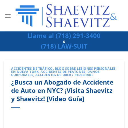
Ir
al
contenido
Llame al (718) 291-3400
o
(718) LAW-SUIT
ACCIDENTES DE TRÁFICO
,
BLOG SOBRE LESIONES PERSONALES
EN NUEVA YORK
,
ACCIDENTES DE PEATONES
,
DAÑOS
CORPORALES
,
ACCIDENTES DE UBER / RIDESHARE
¿Busca un Abogado de Accidente
de Auto en NYC? ¡Visita Shaevitz
y Shaevitz! [Video Guía]