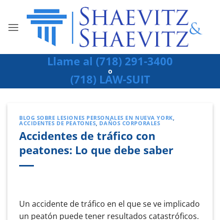
Ir
al
contenido
Llame al (718) 291-3400
o
(718) LAW-SUIT
BLOG SOBRE LESIONES PERSONALES EN NUEVA YORK
,
ACCIDENTES DE PEATONES
,
DAÑOS CORPORALES
Accidentes de tráfico con
peatones: Lo que debe saber
Un accidente de tráfico en el que se ve implicado
un peatón puede tener resultados catastróficos.