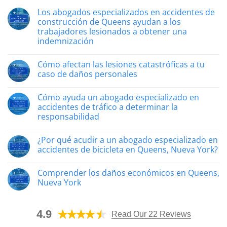
Los abogados especializados en accidentes de
construcción de Queens ayudan a los
trabajadores lesionados a obtener una
indemnización
Sin
comentarios
Cómo afectan las lesiones catastróficas a tu
Los
abogados
caso de daños personales
especializados
en
Sin
accidentes
comentarios
Cómo ayuda un abogado especializado en
de
Cómo
construcción
afectan
accidentes de tráfico a determinar la
de
las
responsabilidad
Queens
lesiones
ayudan
catastróficas
Sin
a
a
comentarios
los
tu
¿Por qué acudir a un abogado especializado en
«Cómo
trabajadores
caso
ayuda
accidentes de bicicleta en Queens, Nueva York?
lesionados
de
un
a
daños
abogado
Sin
obtener
personales
especializado
comentarios
una
Comprender los daños económicos en Queens,
en
¿Por
indemnización
accidentes
qué
Nueva York
de
acudir
tráfico
a
Sin
a
un
comentarios
determinar
abogado
Sobre
4.9
la
especializado
la
Read Our 22 Reviews
responsabilidad»
en
comprensión
accidentes
de